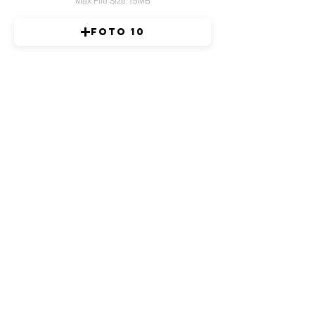
Max File Size 15MB
FOTO 10
Max File Size 15MB
ENVIAR
Faça parte da nossa lista de emails
Nunca perca uma atualização
Assine Já